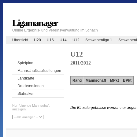
Ligamanager
Online Ergebnis- und Vereinsverwaltung im Schach
Übersicht
U20
U16
U14
U12
Schwabenliga 1
Schwabenl
U12
2011/2012
Spielplan
Mannschaftsaufstellungen
Landkarte
Rang
Mannschaft
MPkt
BPkt
Druckversionen
Statistiken
Nur folgende Mannschaft
Die Einzelergebnisse werden nur ange
anzeigen: