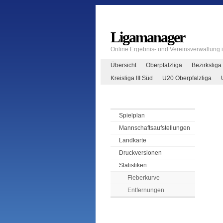
Ligamanager
Online Ergebnis- und Vereinsverwaltung
Übersicht
Oberpfalzliga
Bezirksliga
Kreisliga III Süd
U20 Oberpfalzliga
Spielplan
Mannschaftsaufstellungen
Landkarte
Druckversionen
Statistiken
Fieberkurve
Entfernungen