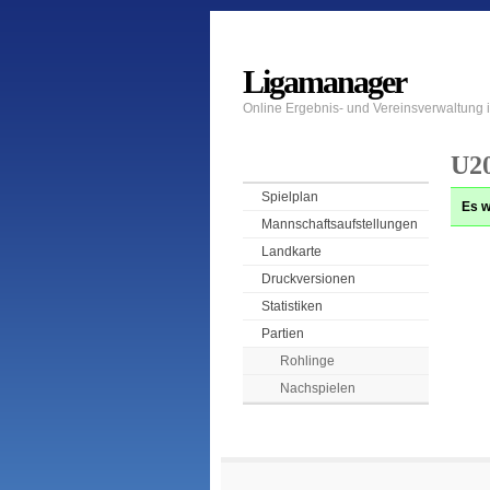
Ligamanager
Online Ergebnis- und Vereinsverwaltung
U20
Spielplan
Es w
Mannschaftsaufstellungen
Landkarte
Druckversionen
Statistiken
Partien
Rohlinge
Nachspielen