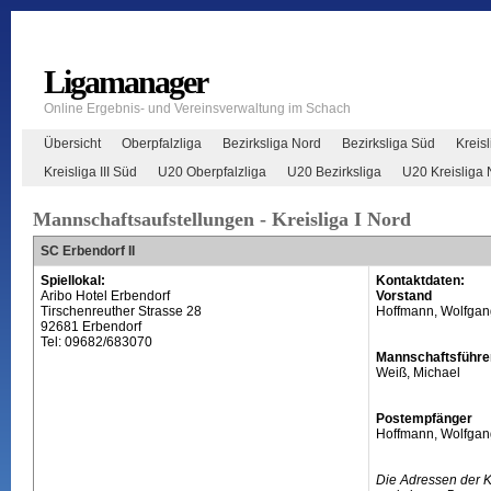
Ligamanager
Online Ergebnis- und Vereinsverwaltung im Schach
Übersicht
Oberpfalzliga
Bezirksliga Nord
Bezirksliga Süd
Kreisl
Kreisliga III Süd
U20 Oberpfalzliga
U20 Bezirksliga
U20 Kreisliga 
Mannschaftsaufstellungen - Kreisliga I Nord
SC Erbendorf II
Spiellokal:
Kontaktdaten:
Aribo Hotel Erbendorf
Vorstand
Tirschenreuther Strasse 28
Hoffmann, Wolfgan
92681 Erbendorf
Tel: 09682/683070
Mannschaftsführe
Weiß, Michael
Postempfänger
Hoffmann, Wolfgan
Die Adressen der 