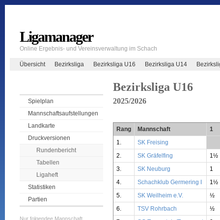
Ligamanager
Online Ergebnis- und Vereinsverwaltung im Schach
Übersicht
Bezirksliga
Bezirksliga U16
Bezirksliga U14
Bezirksl
Bezirksliga U16
2025/2026
Spielplan
Mannschaftsaufstellungen
Landkarte
Rang
Mannschaft
1
Druckversionen
1.
SK Freising
**
Rundenbericht
2.
SK Gräfelfing
1½
Tabellen
3.
SK Neuburg
1
Ligaheft
4.
Schachklub Germering I
1½
Statistiken
5.
SK Weilheim e.V.
½
Partien
6.
TSV Rohrbach
½
Nur folgendee Mannschaft