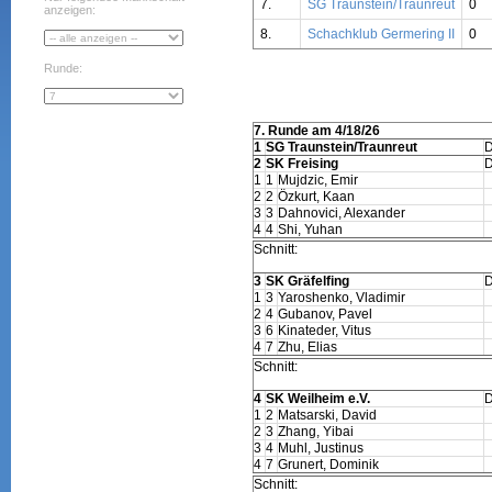
7.
SG Traunstein/Traunreut
0
anzeigen:
8.
Schachklub Germering II
0
Runde:
7. Runde am 4/18/26
1
SG Traunstein/Traunreut
2
SK Freising
1
1
Mujdzic, Emir
2
2
Özkurt, Kaan
3
3
Dahnovici, Alexander
4
4
Shi, Yuhan
Schnitt:
3
SK Gräfelfing
1
3
Yaroshenko, Vladimir
2
4
Gubanov, Pavel
3
6
Kinateder, Vitus
4
7
Zhu, Elias
Schnitt:
4
SK Weilheim e.V.
1
2
Matsarski, David
2
3
Zhang, Yibai
3
4
Muhl, Justinus
4
7
Grunert, Dominik
Schnitt: