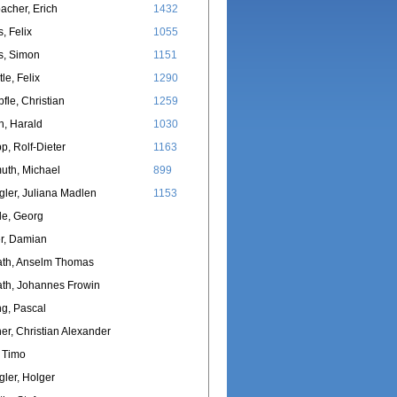
cher, Erich
1432
s, Felix
1055
s, Simon
1151
le, Felix
1290
fle, Christian
1259
, Harald
1030
p, Rolf-Dieter
1163
uth, Michael
899
ler, Juliana Madlen
1153
le, Georg
r, Damian
ath, Anselm Thomas
th, Johannes Frowin
g, Pascal
r, Christian Alexander
 Timo
ler, Holger