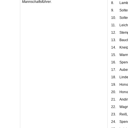
Mannschaftsführer.
8.
Lamba
9.
Solte
10.
Solte
11.
Leicht
12.
Stemp
13.
Bauch
14.
Kneip
15.
Warm
16.
Speng
17.
Aube
18.
Linde
19.
Horv
20.
Horva
21.
Andin
22.
Wagne
23.
Reiß,
24.
Speng