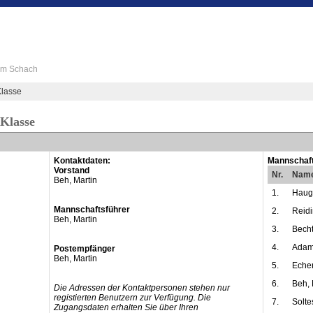
 im Schach
lasse
-Klasse
Kontaktdaten:
Mannschaft
Vorstand
Nr.
Nam
Beh, Martin
1.
Haug
Mannschaftsführer
2.
Reidi
Beh, Martin
3.
Becht
4.
Adam
Postempfänger
Beh, Martin
5.
Eche
6.
Beh, 
Die Adressen der Kontaktpersonen stehen nur
registierten Benutzern zur Verfügung. Die
7.
Solte
Zugangsdaten erhalten Sie über Ihren