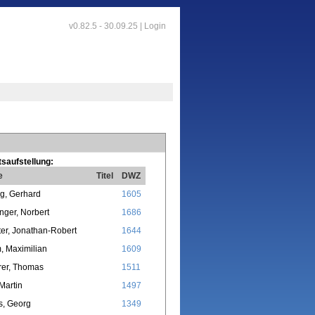
v0.82.5 - 30.09.25 |
Login
saufstellung:
e
Titel
DWZ
g, Gerhard
1605
nger, Norbert
1686
er, Jonathan-Robert
1644
, Maximilian
1609
rer, Thomas
1511
Martin
1497
s, Georg
1349