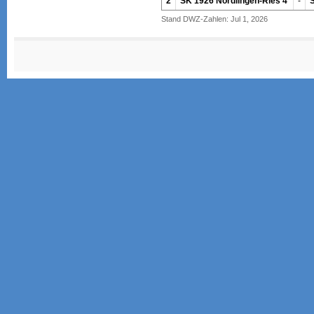
2
SK 1926 Nördlingen-Ries 4
-
Stand DWZ-Zahlen: Jul 1, 2026