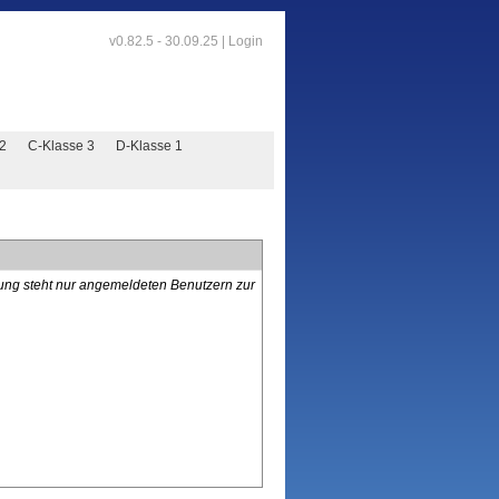
v0.82.5 - 30.09.25 |
Login
 2
C-Klasse 3
D-Klasse 1
lung steht nur angemeldeten Benutzern zur