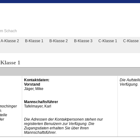
 im Schach
A-Klasse 2
B-Klasse 1
B-Klasse 2
B-Klasse 3
C-Klasse 1
C-Klasse
Klasse 1
Kontaktdaten:
Die Aufstel
Vorstand
Verfügung.
Jäger, Mike
Mannschaftsführer
mochinger
Tafelmayer, Karl
n.
telle
der
Die Adressen der Kontaktpersonen stehen nur
registierten Benutzern zur Verfügung. Die
Zugangsdaten erhalten Sie über Ihren
Mannschaftsführer.