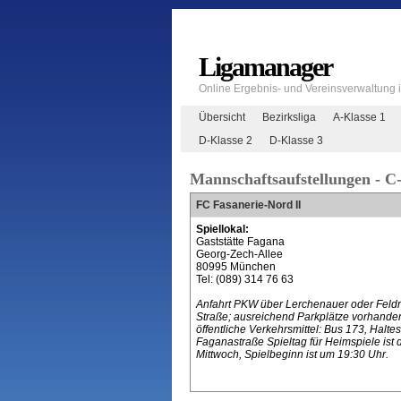
Ligamanager
Online Ergebnis- und Vereinsverwaltung
Übersicht
Bezirksliga
A-Klasse 1
D-Klasse 2
D-Klasse 3
Mannschaftsaufstellungen - C-
FC Fasanerie-Nord II
Spiellokal:
Gaststätte Fagana
Georg-Zech-Allee
80995 München
Tel: (089) 314 76 63
Anfahrt PKW über Lerchenauer oder Feld
Straße; ausreichend Parkplätze vorhande
öffentliche Verkehrsmittel: Bus 173, Haltes
Faganastraße Spieltag für Heimspiele ist 
Mittwoch, Spielbeginn ist um 19:30 Uhr.