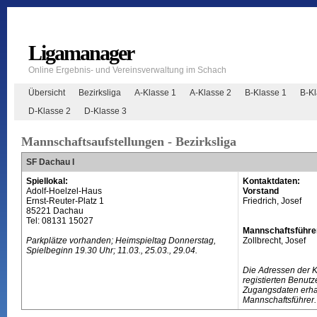
Ligamanager
Online Ergebnis- und Vereinsverwaltung im Schach
Übersicht
Bezirksliga
A-Klasse 1
A-Klasse 2
B-Klasse 1
B-K
D-Klasse 2
D-Klasse 3
Mannschaftsaufstellungen - Bezirksliga
SF Dachau I
Spiellokal:
Kontaktdaten:
Adolf-Hoelzel-Haus
Vorstand
Ernst-Reuter-Platz 1
Friedrich, Josef
85221 Dachau
Tel: 08131 15027
Mannschaftsführe
Parkplätze vorhanden; Heimspieltag Donnerstag,
Zollbrecht, Josef
Spielbeginn 19.30 Uhr; 11.03., 25.03., 29.04.
Die Adressen der 
registierten Benutz
Zugangsdaten erhal
Mannschaftsführer.