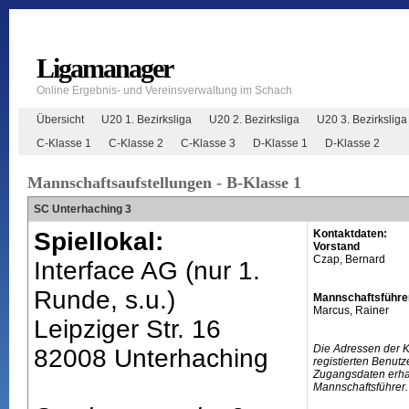
Ligamanager
Online Ergebnis- und Vereinsverwaltung im Schach
Übersicht
U20 1. Bezirksliga
U20 2. Bezirksliga
U20 3. Bezirksliga
C-Klasse 1
C-Klasse 2
C-Klasse 3
D-Klasse 1
D-Klasse 2
Mannschaftsaufstellungen - B-Klasse 1
SC Unterhaching 3
Spiellokal:
Kontaktdaten:
Vorstand
Czap, Bernard
Interface AG (nur 1.
Runde, s.u.)
Mannschaftsführe
Marcus, Rainer
Leipziger Str. 16
Die Adressen der 
82008 Unterhaching
registierten Benutz
Zugangsdaten erhal
Mannschaftsführer.