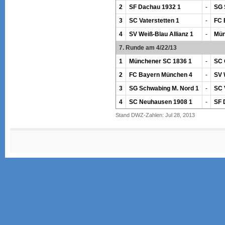
2
SF Dachau 1932 1
-
SG 
3
SC Vaterstetten 1
-
FC 
4
SV Weiß-Blau Allianz 1
-
Mün
7. Runde am 4/22/13
1
Münchener SC 1836 1
-
SC 
2
FC Bayern München 4
-
SV 
3
SG Schwabing M. Nord 1
-
SC 
4
SC Neuhausen 1908 1
-
SF 
Stand DWZ-Zahlen: Jul 28, 2013