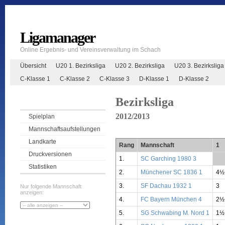
Ligamanager
Online Ergebnis- und Vereinsverwaltung im Schach
Übersicht
U20 1. Bezirksliga
U20 2. Bezirksliga
U20 3. Bezirksliga
C-Klasse 1
C-Klasse 2
C-Klasse 3
D-Klasse 1
D-Klasse 2
Bezirksliga
2012/2013
Spielplan
Mannschaftsaufstellungen
Landkarte
Rang
Mannschaft
1
Druckversionen
1.
SC Garching 1980 3
**
Statistiken
2.
Münchener SC 1836 1
4½
3.
SF Dachau 1932 1
3
Nur folgende Mannschaft
anzeigen:
4.
FC Bayern München 4
2½
5.
SG Schwabing M. Nord 1
1½