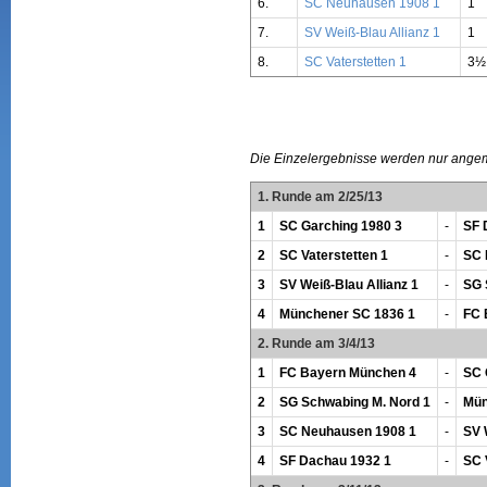
6.
SC Neuhausen 1908 1
1
7.
SV Weiß-Blau Allianz 1
1
8.
SC Vaterstetten 1
3½
Die Einzelergebnisse werden nur ange
1. Runde am 2/25/13
1
SC Garching 1980 3
-
SF 
2
SC Vaterstetten 1
-
SC 
3
SV Weiß-Blau Allianz 1
-
SG 
4
Münchener SC 1836 1
-
FC 
2. Runde am 3/4/13
1
FC Bayern München 4
-
SC 
2
SG Schwabing M. Nord 1
-
Mün
3
SC Neuhausen 1908 1
-
SV 
4
SF Dachau 1932 1
-
SC 