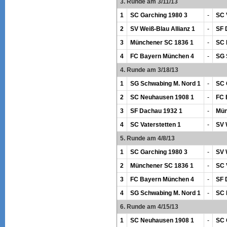
3. Runde am 3/11/13
1
SC Garching 1980 3
-
SC 
2
SV Weiß-Blau Allianz 1
-
SF 
3
Münchener SC 1836 1
-
SC 
4
FC Bayern München 4
-
SG 
4. Runde am 3/18/13
1
SG Schwabing M. Nord 1
-
SC 
2
SC Neuhausen 1908 1
-
FC 
3
SF Dachau 1932 1
-
Mün
4
SC Vaterstetten 1
-
SV 
5. Runde am 4/8/13
1
SC Garching 1980 3
-
SV 
2
Münchener SC 1836 1
-
SC 
3
FC Bayern München 4
-
SF 
4
SG Schwabing M. Nord 1
-
SC 
6. Runde am 4/15/13
1
SC Neuhausen 1908 1
-
SC 