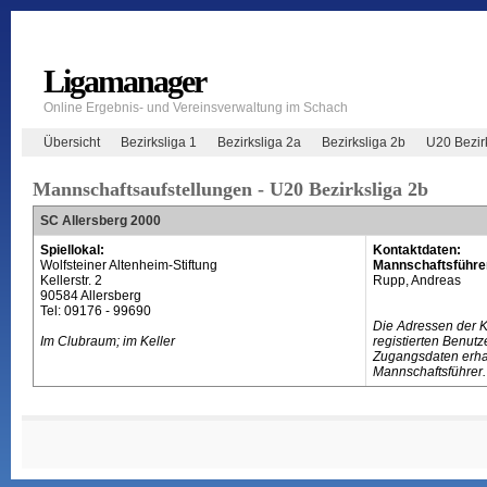
Ligamanager
Online Ergebnis- und Vereinsverwaltung im Schach
Übersicht
Bezirksliga 1
Bezirksliga 2a
Bezirksliga 2b
U20 Bezir
Mannschaftsaufstellungen - U20 Bezirksliga 2b
SC Allersberg 2000
Spiellokal:
Kontaktdaten:
Wolfsteiner Altenheim-Stiftung
Mannschaftsführe
Kellerstr. 2
Rupp, Andreas
90584 Allersberg
Tel: 09176 - 99690
Die Adressen der 
Im Clubraum; im Keller
registierten Benutz
Zugangsdaten erhal
Mannschaftsführer.