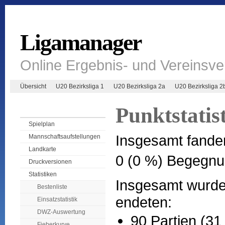
Ligamanager
Online Ergebnis- und Vereinsv
Übersicht
U20 Bezirksliga 1
U20 Bezirksliga 2a
U20 Bezirksliga 2
Punktstatist
Spielplan
Insgesamt fande
Mannschaftsaufstellungen
Landkarte
0 (0 %) Begegnu
Druckversionen
Statistiken
Insgesamt wurden
Bestenliste
endeten:
Einsatzstatistik
DWZ-Auswertung
90 Partien (31
Fieberkurve