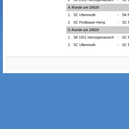
4. Runde am 2/8/20
1
SC Uttenreuth
-
SK 
2
SC Postbauer-Heng
-
SC 
5. Runde am 2/8/20
1
SK 1911 Herzogenaurach
-
SC 
2
SC Uttenreuth
-
SC 