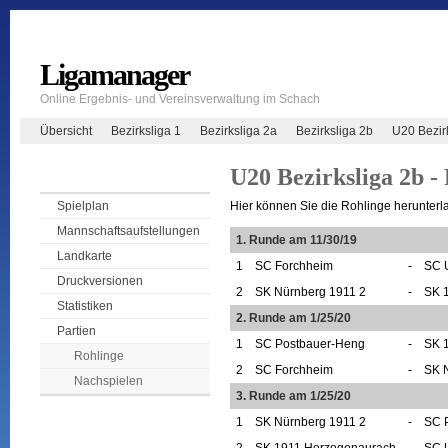
Ligamanager
Online Ergebnis- und Vereinsverwaltung im Schach
Übersicht
Bezirksliga 1
Bezirksliga 2a
Bezirksliga 2b
U20 Bezir
U20 Bezirksliga 2b - 
Hier können Sie die Rohlinge herunterl
Spielplan
Mannschaftsaufstellungen
1. Runde am 11/30/19
Landkarte
1
SC Forchheim
-
SC U
Druckversionen
2
SK Nürnberg 1911 2
-
SK 
Statistiken
2. Runde am 1/25/20
Partien
1
SC Postbauer-Heng
-
SK 
Rohlinge
2
SC Forchheim
-
SK 
Nachspielen
3. Runde am 1/25/20
1
SK Nürnberg 1911 2
-
SC 
2
SK 1911 Herzogenaurach
-
SC U