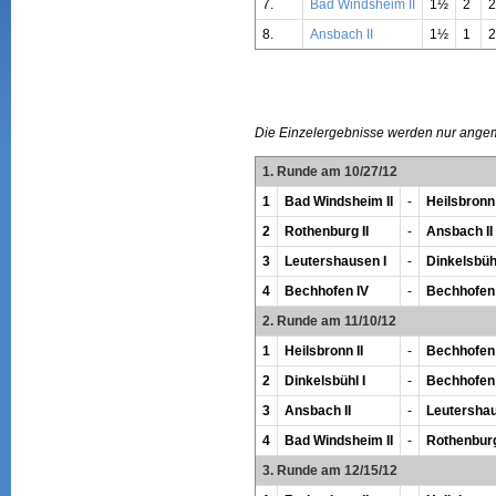
7.
Bad Windsheim II
1½
2
8.
Ansbach II
1½
1
2
Die Einzelergebnisse werden nur ange
1. Runde am 10/27/12
1
Bad Windsheim II
-
Heilsbronn 
2
Rothenburg II
-
Ansbach II
3
Leutershausen I
-
Dinkelsbühl
4
Bechhofen IV
-
Bechhofen I
2. Runde am 11/10/12
1
Heilsbronn II
-
Bechhofen I
2
Dinkelsbühl I
-
Bechhofen
3
Ansbach II
-
Leutershau
4
Bad Windsheim II
-
Rothenburg
3. Runde am 12/15/12