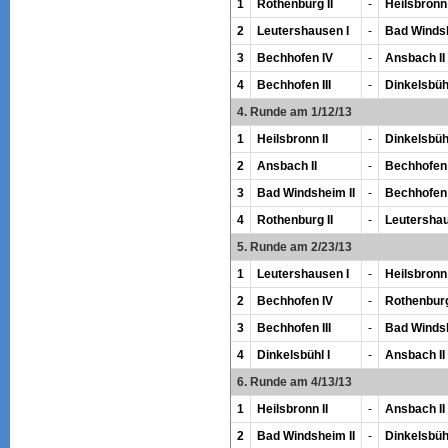
1
Rothenburg II
-
Heilsbronn 
2
Leutershausen I
-
Bad Windsh
3
Bechhofen IV
-
Ansbach II
4
Bechhofen III
-
Dinkelsbühl
4. Runde am 1/12/13
1
Heilsbronn II
-
Dinkelsbühl
2
Ansbach II
-
Bechhofen I
3
Bad Windsheim II
-
Bechhofen
4
Rothenburg II
-
Leutershau
5. Runde am 2/23/13
1
Leutershausen I
-
Heilsbronn 
2
Bechhofen IV
-
Rothenburg
3
Bechhofen III
-
Bad Windsh
4
Dinkelsbühl I
-
Ansbach II
6. Runde am 4/13/13
1
Heilsbronn II
-
Ansbach II
2
Bad Windsheim II
-
Dinkelsbühl