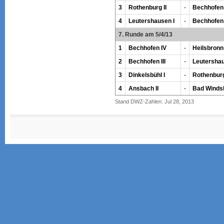
3
Rothenburg II
-
Bechhofen I
4
Leutershausen I
-
Bechhofen
7. Runde am 5/4/13
1
Bechhofen IV
-
Heilsbronn 
2
Bechhofen III
-
Leutershau
3
Dinkelsbühl I
-
Rothenburg
4
Ansbach II
-
Bad Windsh
Stand DWZ-Zahlen: Jul 28, 2013