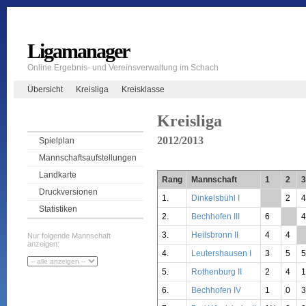
Ligamanager
Online Ergebnis- und Vereinsverwaltung im Schach
Übersicht
Kreisliga
Kreisklasse
Kreisliga
2012/2013
Spielplan
Mannschaftsaufstellungen
Landkarte
Rang
Mannschaft
1
2
3
Druckversionen
1.
Dinkelsbühl I
**
2
4
Statistiken
2.
Bechhofen III
6
**
4
3.
Heilsbronn II
4
4
*
Nur folgende Mannschaft
anzeigen:
4.
Leutershausen I
3
5
5
5.
Rothenburg II
2
4
6.
Bechhofen IV
1
0
3