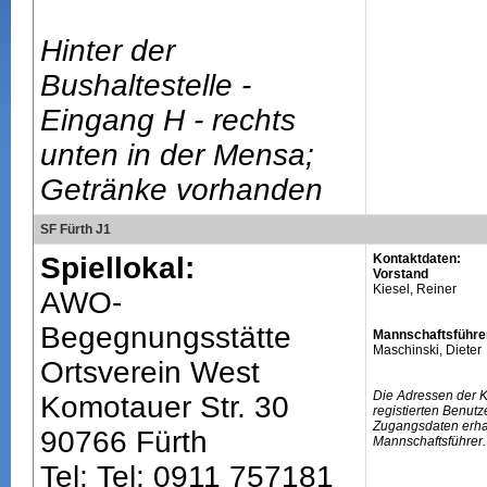
Hinter der
Bushaltestelle -
Eingang H - rechts
unten in der Mensa;
Getränke vorhanden
SF Fürth J1
Spiellokal:
Kontaktdaten:
Vorstand
Kiesel, Reiner
AWO-
Begegnungsstätte
Mannschaftsführe
Maschinski, Dieter
Ortsverein West
Die Adressen der 
Komotauer Str. 30
registierten Benutz
Zugangsdaten erhal
90766 Fürth
Mannschaftsführer.
Tel: Tel: 0911 757181