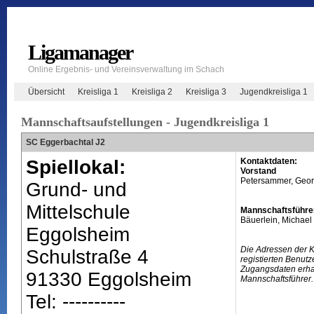
Ligamanager
Online Ergebnis- und Vereinsverwaltung im Schach
Übersicht
Kreisliga 1
Kreisliga 2
Kreisliga 3
Jugendkreisliga 1
Mannschaftsaufstellungen - Jugendkreisliga 1
SC Eggerbachtal J2
Spiellokal:
Kontaktdaten:
Vorstand
Petersammer, Geo
Grund- und
Mittelschule
Mannschaftsführe
Bäuerlein, Michael
Eggolsheim
Die Adressen der 
Schulstraße 4
registierten Benutz
Zugangsdaten erhal
91330 Eggolsheim
Mannschaftsführer.
Tel: ----------