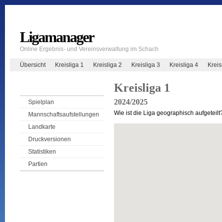
Ligamanager
Online Ergebnis- und Vereinsverwaltung im Schach
Übersicht
Kreisliga 1
Kreisliga 2
Kreisliga 3
Kreisliga 4
Krei
Kreisliga 1
2024/2025
Spielplan
Wie ist die Liga geographisch aufgeteilt
Mannschaftsaufstellungen
Landkarte
Druckversionen
Statistiken
Partien