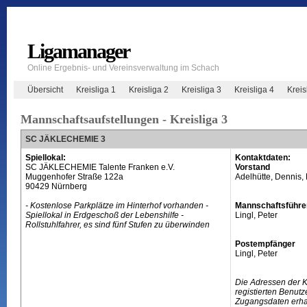
Ligamanager
Online Ergebnis- und Vereinsverwaltung im Schach
Übersicht
Kreisliga 1
Kreisliga 2
Kreisliga 3
Kreisliga 4
Krei
Mannschaftsaufstellungen - Kreisliga 3
SC JÄKLECHEMIE 3
Spiellokal:
Kontaktdaten:
SC JÄKLECHEMIE Talente Franken e.V.
Vorstand
Muggenhofer Straße 122a
Adelhütte, Dennis, 
90429 Nürnberg
- Kostenlose Parkplätze im Hinterhof vorhanden -
Mannschaftsführe
Spiellokal in Erdgeschoß der Lebenshilfe -
Lingl, Peter
Rollstuhlfahrer, es sind fünf Stufen zu überwinden
Postempfänger
Lingl, Peter
Die Adressen der 
registierten Benutz
Zugangsdaten erhal