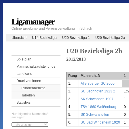
Ligamanager
Online Ergebnis- und Vereinsverwaltung im Schach
Übersicht
U14 Bezirksliga
U20 Bezirksliga 1
U20 Bezirksliga 2a
U20 Bezirksliga 2b
2012/2013
Spielplan
Mannschaftsaufstellungen
Landkarte
Rang
Mannschaft
1
Druckversionen
1.
Allersberger SC 2000
**
Rundenbericht
2.
SC Bechhofen 1923 2
1½
Tabellen
3.
SK Schwabach 1907
1
Statistiken
4.
TSV 1860 Weißenburg
0
Nur folgendee Mannschaft
5.
SK Schwanstetten
0
anzeigen:
6.
SC Bad Windsheim 1920
1