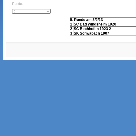
Runde:
5. Runde am 3/2/13
1
SC Bad Windsheim 1920
2
SC Bechhofen 1923 2
3
SK Schwabach 1907