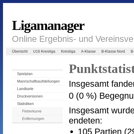
Ligamanager
Online Ergebnis- und Vereinsv
Übersicht
U16 Kreisliga
Kreisliga
A-Klasse
B-Klasse Nord
B
Punktstatist
Spielplan
Insgesamt fande
Mannschaftsaufstellungen
Landkarte
0 (0 %) Begegnu
Druckversionen
Statistiken
Insgesamt wurden
Fieberkurve
endeten:
Entfernungen
105 Partien (2