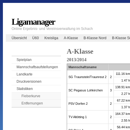
Ligamanager
Online Ergebnis- und Vereinsverwaltung im Schach
Übersicht
Ü60
Kreisliga
A-Klasse
B-Klasse Nord
B-Klasse 
A-Klasse
2013/2014
Spielplan
Mannschaftsaufstellungen
Mannschaftsname
111.16 k
Landkarte
SG Traunstein/Traunreut 2
2
1.47 
Druckversionen
138.91 k
Statistiken
SC Pegasus Lohkirchen
3
2.27 
Fieberkurve
67.22 k
Entfernungen
PSV Dorfen 2
2
1.37 
164.37 k
TV Altötting 1
2
2.55 
56.44 k