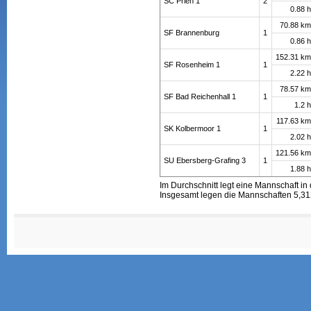
SC Prien 1
2
0.88 
70.88 k
SF Brannenburg
1
0.86 
152.31 k
SF Rosenheim 1
1
2.22 
78.57 k
SF Bad Reichenhall 1
1
1.2 
117.63 k
SK Kolbermoor 1
1
2.02 
121.56 k
SU Ebersberg-Grafing 3
1
1.88 
Im Durchschnitt legt eine Mannschaft in
Insgesamt legen die Mannschaften 5,312