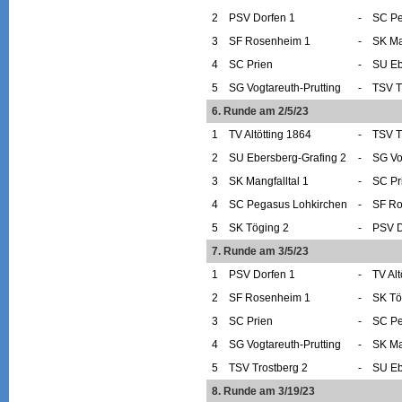
2
PSV Dorfen 1
-
SC Pe
3
SF Rosenheim 1
-
SK Ma
4
SC Prien
-
SU Eb
5
SG Vogtareuth-Prutting
-
TSV T
6. Runde am 2/5/23
1
TV Altötting 1864
-
TSV T
2
SU Ebersberg-Grafing 2
-
SG Vo
3
SK Mangfalltal 1
-
SC Pr
4
SC Pegasus Lohkirchen
-
SF Ro
5
SK Töging 2
-
PSV D
7. Runde am 3/5/23
1
PSV Dorfen 1
-
TV Alt
2
SF Rosenheim 1
-
SK Tö
3
SC Prien
-
SC Pe
4
SG Vogtareuth-Prutting
-
SK Ma
5
TSV Trostberg 2
-
SU Eb
8. Runde am 3/19/23