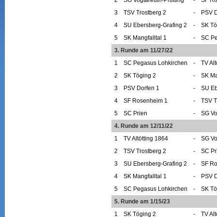
3
TSV Trostberg 2
-
PSV D
4
SU Ebersberg-Grafing 2
-
SK Tö
5
SK Mangfalltal 1
-
SC Pe
3. Runde am 11/27/22
1
SC Pegasus Lohkirchen
-
TV Alt
2
SK Töging 2
-
SK Ma
3
PSV Dorfen 1
-
SU Eb
4
SF Rosenheim 1
-
TSV T
5
SC Prien
-
SG Vo
4. Runde am 12/11/22
1
TV Altötting 1864
-
SG Vo
2
TSV Trostberg 2
-
SC Pr
3
SU Ebersberg-Grafing 2
-
SF Ro
4
SK Mangfalltal 1
-
PSV D
5
SC Pegasus Lohkirchen
-
SK Tö
5. Runde am 1/15/23
1
SK Töging 2
-
TV Alt