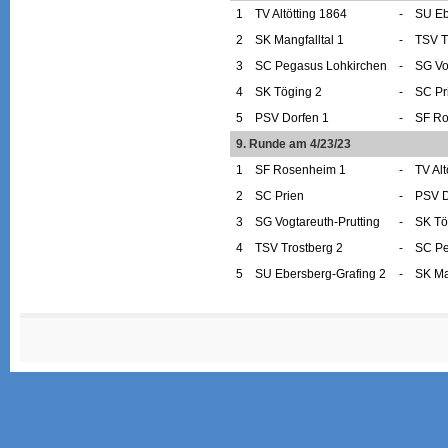
1
TV Altötting 1864
-
SU Eb
2
SK Mangfalltal 1
-
TSV T
3
SC Pegasus Lohkirchen
-
SG Vo
4
SK Töging 2
-
SC Pr
5
PSV Dorfen 1
-
SF Ro
9. Runde am 4/23/23
1
SF Rosenheim 1
-
TV Alt
2
SC Prien
-
PSV D
3
SG Vogtareuth-Prutting
-
SK Tö
4
TSV Trostberg 2
-
SC Pe
5
SU Ebersberg-Grafing 2
-
SK Ma