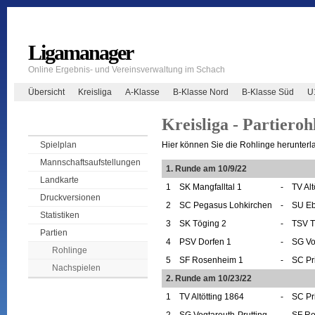
Ligamanager
Online Ergebnis- und Vereinsverwaltung im Schach
Übersicht
Kreisliga
A-Klasse
B-Klasse Nord
B-Klasse Süd
U
Kreisliga - Partieroh
Hier können Sie die Rohlinge herunterl
Spielplan
Mannschaftsaufstellungen
1. Runde am 10/9/22
Landkarte
1
SK Mangfalltal 1
-
TV Alt
Druckversionen
2
SC Pegasus Lohkirchen
-
SU Eb
Statistiken
3
SK Töging 2
-
TSV T
Partien
4
PSV Dorfen 1
-
SG Vo
Rohlinge
5
SF Rosenheim 1
-
SC Pr
Nachspielen
2. Runde am 10/23/22
1
TV Altötting 1864
-
SC Pr
2
SG Vogtareuth-Prutting
-
SF Ro