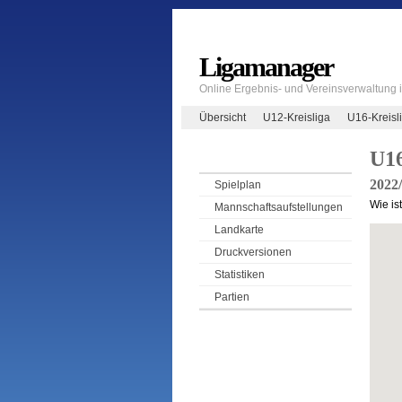
Ligamanager
Online Ergebnis- und Vereinsverwaltung
Übersicht
U12-Kreisliga
U16-Kreisl
U16
2022
Spielplan
Wie is
Mannschaftsaufstellungen
Landkarte
Druckversionen
Statistiken
Partien