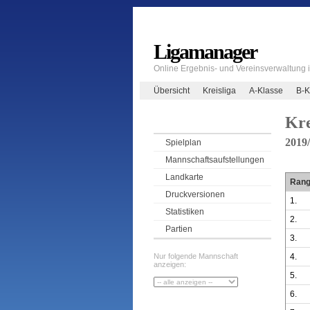
Ligamanager
Online Ergebnis- und Vereinsverwaltung
Übersicht
Kreisliga
A-Klasse
B-K
Kre
2019
Spielplan
Mannschaftsaufstellungen
Landkarte
Ran
Druckversionen
1.
Statistiken
2.
Partien
3.
4.
Nur folgende Mannschaft
anzeigen:
5.
6.