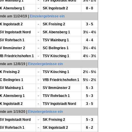
SV Mainburg 1
-
TSV Ingolstadt Nord
5½ - 2½
K Abensberg 1
-
SK Ingolstadt 2
8 - 0
unde am 11/24/19
|
Einzelergebnisse ein
K Ingolstadt 2
-
SK Freising 2
3 - 5
SV Ingolstadt Nord
-
SK Abensberg 1
3½ - 4½
SV Rohrbach 1
-
TSV Mainburg 1
4 - 4
V Ilmmünster 2
-
SC Beilngries 1
3½ - 4½
fB Friedrichshofen 1
-
TSV Kösching 1
4½ - 3½
unde am 12/8/19
|
Einzelergebnisse ein
K Freising 2
-
TSV Kösching 1
2½ - 5½
C Beilngries 1
-
VfB Friedrichshofen 1
5½ - 2½
SV Mainburg 1
-
SV Ilmmünster 2
5 - 3
K Abensberg 1
-
TSV Rohrbach 1
5 - 3
K Ingolstadt 2
-
TSV Ingolstadt Nord
3 - 5
unde am 1/19/20
|
Einzelergebnisse ein
SV Ingolstadt Nord
-
SK Freising 2
5 - 3
SV Rohrbach 1
-
SK Ingolstadt 2
6 - 2