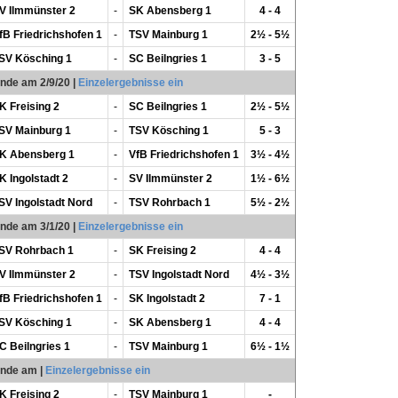
V Ilmmünster 2
-
SK Abensberg 1
4 - 4
fB Friedrichshofen 1
-
TSV Mainburg 1
2½ - 5½
SV Kösching 1
-
SC Beilngries 1
3 - 5
unde am 2/9/20
|
Einzelergebnisse ein
K Freising 2
-
SC Beilngries 1
2½ - 5½
SV Mainburg 1
-
TSV Kösching 1
5 - 3
K Abensberg 1
-
VfB Friedrichshofen 1
3½ - 4½
K Ingolstadt 2
-
SV Ilmmünster 2
1½ - 6½
SV Ingolstadt Nord
-
TSV Rohrbach 1
5½ - 2½
unde am 3/1/20
|
Einzelergebnisse ein
SV Rohrbach 1
-
SK Freising 2
4 - 4
V Ilmmünster 2
-
TSV Ingolstadt Nord
4½ - 3½
fB Friedrichshofen 1
-
SK Ingolstadt 2
7 - 1
SV Kösching 1
-
SK Abensberg 1
4 - 4
C Beilngries 1
-
TSV Mainburg 1
6½ - 1½
unde am
|
Einzelergebnisse ein
K Freising 2
-
TSV Mainburg 1
-