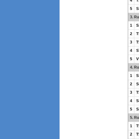
4
T
5
S
3. R
1
S
2
T
3
T
4
S
5
V
4. R
1
S
2
S
3
T
4
S
5
S
5. R
1
T
2
T