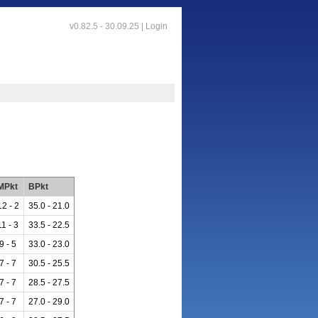
v0.82.5 - 30.09.25 |
Login
MPkt
BPkt
12 - 2
35.0 - 21.0
11 - 3
33.5 - 22.5
9 - 5
33.0 - 23.0
7 - 7
30.5 - 25.5
7 - 7
28.5 - 27.5
7 - 7
27.0 - 29.0