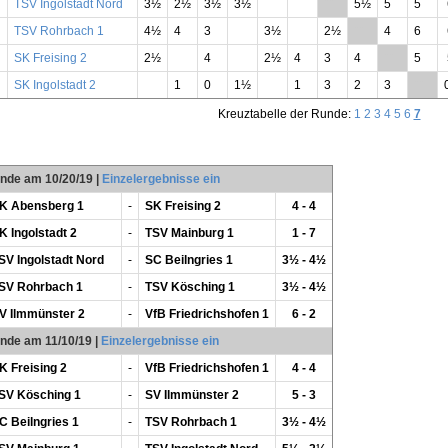
TSV Ingolstadt Nord
3½
2½
3½
3½
**
5½
5
5
TSV Rohrbach 1
4½
4
3
3½
2½
**
4
6
SK Freising 2
2½
4
2½
4
3
4
**
5
SK Ingolstadt 2
1
0
1½
1
3
2
3
**
Kreuztabelle der Runde:
1
2
3
4
5
6
7
unde am 10/20/19
|
Einzelergebnisse ein
K Abensberg 1
-
SK Freising 2
4 - 4
K Ingolstadt 2
-
TSV Mainburg 1
1 - 7
SV Ingolstadt Nord
-
SC Beilngries 1
3½ - 4½
SV Rohrbach 1
-
TSV Kösching 1
3½ - 4½
V Ilmmünster 2
-
VfB Friedrichshofen 1
6 - 2
unde am 11/10/19
|
Einzelergebnisse ein
K Freising 2
-
VfB Friedrichshofen 1
4 - 4
SV Kösching 1
-
SV Ilmmünster 2
5 - 3
C Beilngries 1
-
TSV Rohrbach 1
3½ - 4½