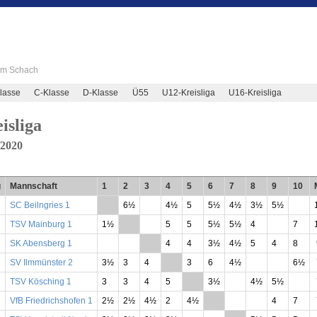
 im Schach
lasse
C-Klasse
D-Klasse
Ü55
U12-Kreisliga
U16-Kreisliga
isliga
/2020
g
Mannschaft
1
2
3
4
5
6
7
8
9
10
SC Beilngries 1
**
6½
4½
5
5½
4½
3½
5½
TSV Mainburg 1
1½
**
5
5
5½
5½
4
7
SK Abensberg 1
**
4
4
3½
4½
5
4
8
SV Ilmmünster 2
3½
3
4
**
3
6
4½
6½
TSV Kösching 1
3
3
4
5
**
3½
4½
5½
VfB Friedrichshofen 1
2½
2½
4½
2
4½
**
4
7