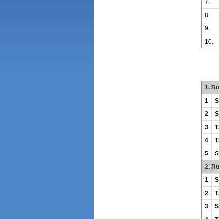
7.
8.
9.
10.
1. R
1
S
2
S
3
T
4
T
5
S
2. R
1
S
2
T
3
S