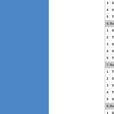
3
S
4
V
5
T
6. R
1
S
2
T
3
S
4
S
5
T
7. R
1
T
2
S
3
V
4
T
5
S
8. R
1
S