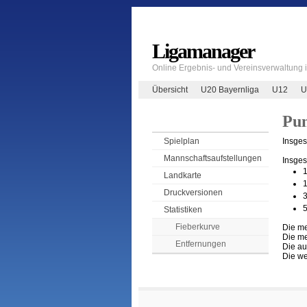
Ligamanager
Online Ergebnis- und Vereinsverwaltung
Übersicht
U20 Bayernliga
U12
U
Pun
Insges
Spielplan
Mannschaftsaufstellungen
Insges
1
Landkarte
1
Druckversionen
3
5
Statistiken
Fieberkurve
Die me
Die me
Entfernungen
Die au
Die we