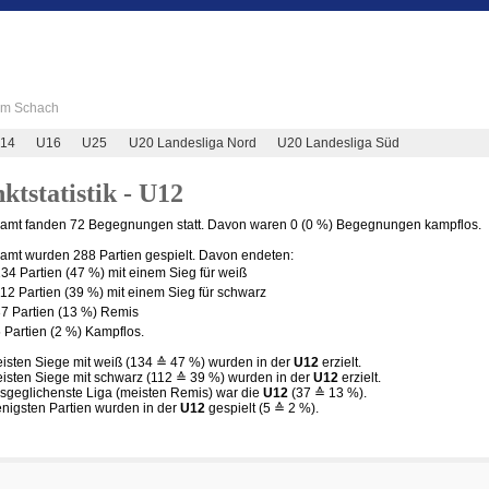
 im Schach
14
U16
U25
U20 Landesliga Nord
U20 Landesliga Süd
ktstatistik - U12
amt fanden 72 Begegnungen statt. Davon waren 0 (0 %) Begegnungen kampflos.
amt wurden 288 Partien gespielt. Davon endeten:
34 Partien (47 %) mit einem Sieg für weiß
12 Partien (39 %) mit einem Sieg für schwarz
7 Partien (13 %) Remis
 Partien (2 %) Kampflos.
isten Siege mit weiß (134 ≙ 47 %) wurden in der
U12
erzielt.
isten Siege mit schwarz (112 ≙ 39 %) wurden in der
U12
erzielt.
sgeglichenste Liga (meisten Remis) war die
U12
(37 ≙ 13 %).
nigsten Partien wurden in der
U12
gespielt (5 ≙ 2 %).