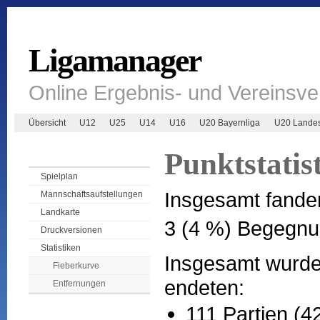
Ligamanager
Online Ergebnis- und Vereinsv
Übersicht
U12
U25
U14
U16
U20 Bayernliga
U20 Landes
Punktstatis
Spielplan
Insgesamt fande
Mannschaftsaufstellungen
Landkarte
3 (4 %) Begegnu
Druckversionen
Statistiken
Insgesamt wurden
Fieberkurve
endeten:
Entfernungen
111 Partien (4