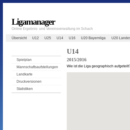
Ligamanager
Online Ergebnis- und Vereinsverwaltung im Schach
Übersicht
U12
U25
U14
U16
U20 Bayernliga
U20 Landes
U14
2015/2016
Spielplan
Wie ist die Liga geographisch aufgeteilt
Mannschaftsaufstellungen
Landkarte
Druckversionen
Statistiken