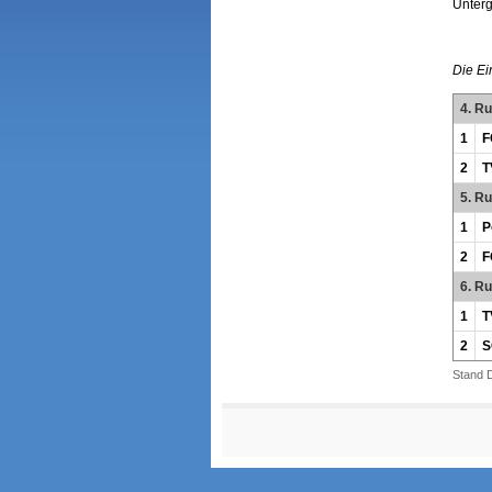
Unter
Die Ei
4. R
1
F
2
T
5. R
1
P
2
F
6. R
1
T
2
S
Stand 