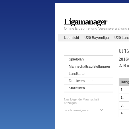
Ligamanager
Online Ergebnis- und Vereinsverwaltung
Übersicht
U20 Bayernliga
U20 Land
U1
2016
Spielplan
2. R
Mannschaftsaufstellungen
Landkarte
Druckversionen
Ran
Statistiken
1.
1.
Nur folgende Mannschaft
anzeigen:
3.
4.