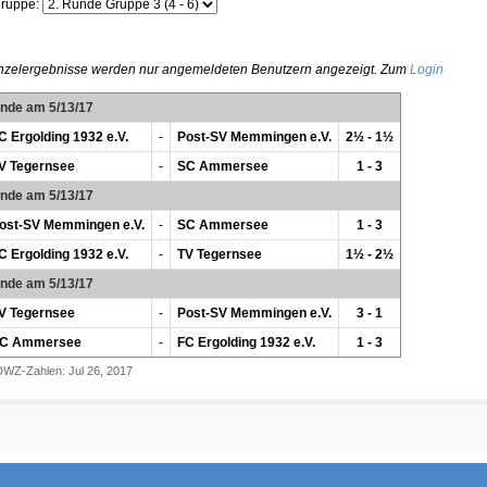
gruppe:
nzelergebnisse werden nur angemeldeten Benutzern angezeigt. Zum
Login
unde am 5/13/17
C Ergolding 1932 e.V.
-
Post-SV Memmingen e.V.
2½ - 1½
V Tegernsee
-
SC Ammersee
1 - 3
unde am 5/13/17
ost-SV Memmingen e.V.
-
SC Ammersee
1 - 3
C Ergolding 1932 e.V.
-
TV Tegernsee
1½ - 2½
unde am 5/13/17
V Tegernsee
-
Post-SV Memmingen e.V.
3 - 1
C Ammersee
-
FC Ergolding 1932 e.V.
1 - 3
DWZ-Zahlen: Jul 26, 2017