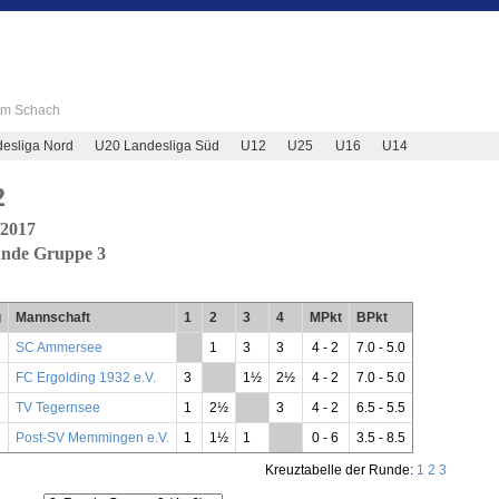
 im Schach
esliga Nord
U20 Landesliga Süd
U12
U25
U16
U14
2
/2017
unde Gruppe 3
g
Mannschaft
1
2
3
4
MPkt
BPkt
SC Ammersee
**
1
3
3
4 - 2
7.0 - 5.0
FC Ergolding 1932 e.V.
3
**
1½
2½
4 - 2
7.0 - 5.0
TV Tegernsee
1
2½
**
3
4 - 2
6.5 - 5.5
Post-SV Memmingen e.V.
1
1½
1
**
0 - 6
3.5 - 8.5
Kreuztabelle der Runde:
1
2
3