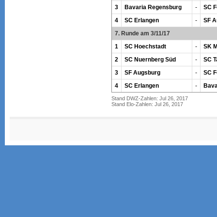
3
Bavaria Regensburg
-
SC F
4
SC Erlangen
-
SF A
7. Runde am 3/11/17
1
SC Hoechstadt
-
SK 
2
SC Nuernberg Süd
-
SC T
3
SF Augsburg
-
SC F
4
SC Erlangen
-
Bava
Stand DWZ-Zahlen: Jul 26, 2017
Stand Elo-Zahlen: Jul 26, 2017