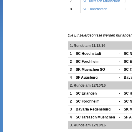
7.
SC Tarrasch Muenchen
1
8.
SC Hoechstadt
1
Die Einzelergebnisse werden nur ange
1. Runde am 11/12/16
1
SC Hoechstadt
-
SC N
2
SC Forchheim
-
SC E
3
SK Muenchen SO
-
SC T
4
SF Augsburg
-
Bava
2. Runde am 12/10/16
1
SC Erlangen
-
SC H
2
SC Forchheim
-
SC N
3
Bavaria Regensburg
-
SK 
4
SC Tarrasch Muenchen
-
SF A
3. Runde am 12/10/16