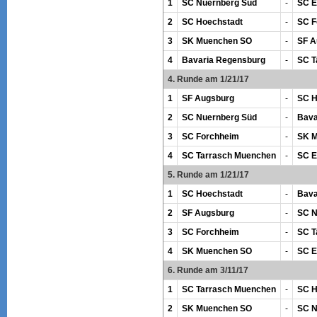
1
SC Nuernberg Süd
-
SC E
2
SC Hoechstadt
-
SC F
3
SK Muenchen SO
-
SF A
4
Bavaria Regensburg
-
SC T
4. Runde am 1/21/17
1
SF Augsburg
-
SC H
2
SC Nuernberg Süd
-
Bava
3
SC Forchheim
-
SK 
4
SC Tarrasch Muenchen
-
SC E
5. Runde am 1/21/17
1
SC Hoechstadt
-
Bava
2
SF Augsburg
-
SC N
3
SC Forchheim
-
SC T
4
SK Muenchen SO
-
SC E
6. Runde am 3/11/17
1
SC Tarrasch Muenchen
-
SC H
2
SK Muenchen SO
-
SC N