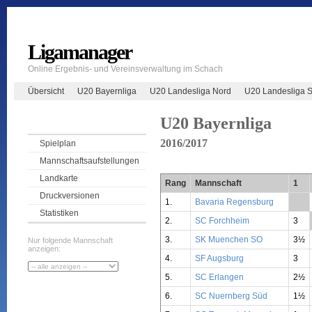
Ligamanager
Online Ergebnis- und Vereinsverwaltung im Schach
Übersicht
U20 Bayernliga
U20 Landesliga Nord
U20 Landesliga 
U20 Bayernliga
2016/2017
Spielplan
Mannschaftsaufstellungen
Landkarte
Rang
Mannschaft
1
Druckversionen
1.
Bavaria Regensburg
**
Statistiken
2.
SC Forchheim
3
3.
SK Muenchen SO
3½
Nur folgende Mannschaft
anzeigen:
4.
SF Augsburg
3
5.
SC Erlangen
2½
6.
SC Nuernberg Süd
1½