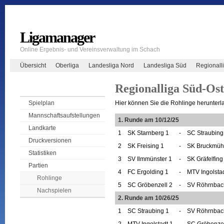
Ligamanager
Online Ergebnis- und Vereinsverwaltung im Schach
Übersicht
Oberliga
Landesliga Nord
Landesliga Süd
Regionall
Regionalliga Süd-Ost 
Hier können Sie die Rohlinge herunterl
Spielplan
Mannschaftsaufstellungen
1. Runde am 10/12/25
Landkarte
1
SK Starnberg 1
-
SC Straubing
Druckversionen
2
SK Freising 1
-
SK Bruckmüh
Statistiken
3
SV Ilmmünster 1
-
SK Gräfelfing
Partien
4
FC Ergolding 1
-
MTV Ingolstad
Rohlinge
5
SC Gröbenzell 2
-
SV Röhrnbac
Nachspielen
2. Runde am 10/26/25
1
SC Straubing 1
-
SV Röhrnbac
2
MTV Ingolstadt 1
-
SC Gröbenzel