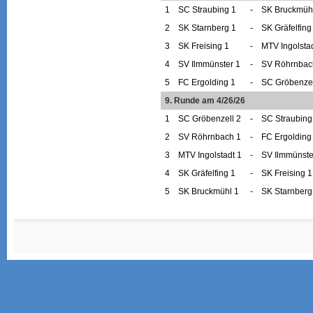
1
SC Straubing 1
-
SK Bruckmüh
2
SK Starnberg 1
-
SK Gräfelfing
3
SK Freising 1
-
MTV Ingolstad
4
SV Ilmmünster 1
-
SV Röhrnbac
5
FC Ergolding 1
-
SC Gröbenzel
9. Runde am 4/26/26
1
SC Gröbenzell 2
-
SC Straubing
2
SV Röhrnbach 1
-
FC Ergolding
3
MTV Ingolstadt 1
-
SV Ilmmünste
4
SK Gräfelfing 1
-
SK Freising 1
5
SK Bruckmühl 1
-
SK Starnberg