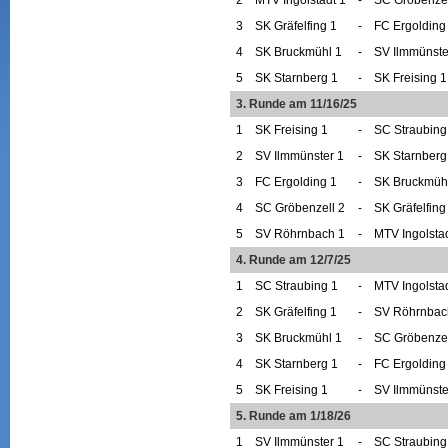
3
SK Gräfelfing 1
-
FC Ergolding
4
SK Bruckmühl 1
-
SV Ilmmünste
5
SK Starnberg 1
-
SK Freising 1
3. Runde am 11/16/25
1
SK Freising 1
-
SC Straubing
2
SV Ilmmünster 1
-
SK Starnberg
3
FC Ergolding 1
-
SK Bruckmüh
4
SC Gröbenzell 2
-
SK Gräfelfing
5
SV Röhrnbach 1
-
MTV Ingolstad
4. Runde am 12/7/25
1
SC Straubing 1
-
MTV Ingolstad
2
SK Gräfelfing 1
-
SV Röhrnbac
3
SK Bruckmühl 1
-
SC Gröbenzel
4
SK Starnberg 1
-
FC Ergolding
5
SK Freising 1
-
SV Ilmmünste
5. Runde am 1/18/26
1
SV Ilmmünster 1
-
SC Straubing