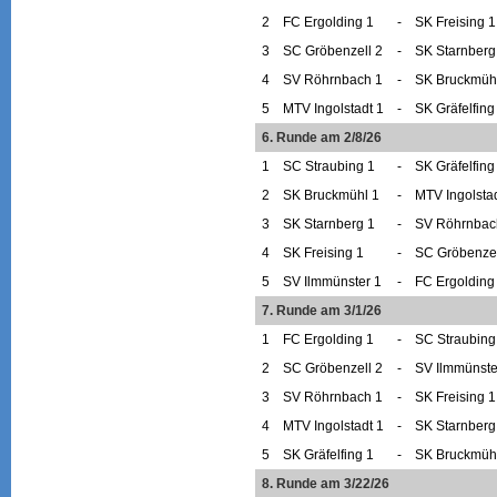
2
FC Ergolding 1
-
SK Freising 1
3
SC Gröbenzell 2
-
SK Starnberg
4
SV Röhrnbach 1
-
SK Bruckmüh
5
MTV Ingolstadt 1
-
SK Gräfelfing
6. Runde am 2/8/26
1
SC Straubing 1
-
SK Gräfelfing
2
SK Bruckmühl 1
-
MTV Ingolstad
3
SK Starnberg 1
-
SV Röhrnbac
4
SK Freising 1
-
SC Gröbenzel
5
SV Ilmmünster 1
-
FC Ergolding
7. Runde am 3/1/26
1
FC Ergolding 1
-
SC Straubing
2
SC Gröbenzell 2
-
SV Ilmmünste
3
SV Röhrnbach 1
-
SK Freising 1
4
MTV Ingolstadt 1
-
SK Starnberg
5
SK Gräfelfing 1
-
SK Bruckmüh
8. Runde am 3/22/26