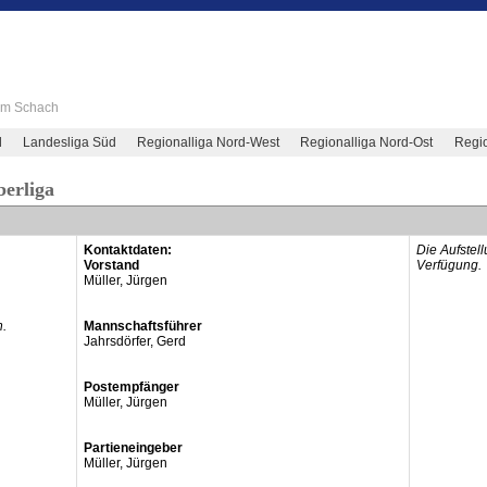
 im Schach
d
Landesliga Süd
Regionalliga Nord-West
Regionalliga Nord-Ost
Regio
berliga
Kontaktdaten:
Die Aufstel
Vorstand
Verfügung.
Müller, Jürgen
n.
Mannschaftsführer
Jahrsdörfer, Gerd
Postempfänger
Müller, Jürgen
Partieneingeber
Müller, Jürgen