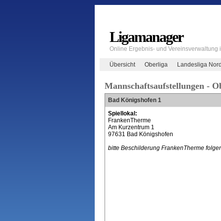
Ligamanager
Online Ergebnis- und Vereinsverwaltung
Übersicht
Oberliga
Landesliga Nor
Mannschaftsaufstellungen - O
Bad Königshofen 1
Spiellokal:
FrankenTherme
Am Kurzentrum 1
97631 Bad Königshofen
bitte Beschilderung FrankenTherme folge