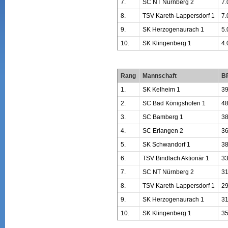
7.
SC NT Nürnberg 2
7.
8.
TSV Kareth-Lappersdorf 1
7.
9.
SK Herzogenaurach 1
5.
10.
SK Klingenberg 1
4.
Rang
Mannschaft
B
1.
SK Kelheim 1
39
2.
SC Bad Königshofen 1
48
3.
SC Bamberg 1
38
4.
SC Erlangen 2
36
5.
SK Schwandorf 1
38
6.
TSV Bindlach Aktionär 1
33
7.
SC NT Nürnberg 2
31
8.
TSV Kareth-Lappersdorf 1
29
9.
SK Herzogenaurach 1
31
10.
SK Klingenberg 1
35