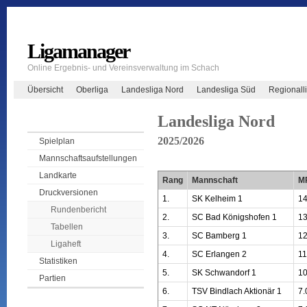
Ligamanager
Online Ergebnis- und Vereinsverwaltung im Schach
Übersicht
Oberliga
Landesliga Nord
Landesliga Süd
Regionall
Landesliga Nord
2025/2026
Spielplan
Mannschaftsaufstellungen
Landkarte
Rang
Mannschaft
M
Druckversionen
1.
SK Kelheim 1
14
Rundenbericht
2.
SC Bad Königshofen 1
13
Tabellen
3.
SC Bamberg 1
12
Ligaheft
4.
SC Erlangen 2
11
Statistiken
5.
SK Schwandorf 1
10
Partien
6.
TSV Bindlach Aktionär 1
7.