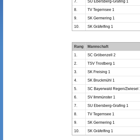
7.
SU Ebersberg-Grafing 1
8.
TV Tegernsee 1
9.
SK Germering 1
10.
SK Gräfelfing 1
Rang
Mannschaft
1.
SC Gröbenzell 2
2.
TSV Trostberg 1
3.
SK Freising 1
4.
SK Bruckmühl 1
5.
SC Bayerwald Regen/Zwiesel 
6.
SV Ilmmünster 1
7.
SU Ebersberg-Grafing 1
8.
TV Tegernsee 1
9.
SK Germering 1
10.
SK Gräfelfing 1