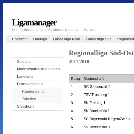
Ligamanager
Online Ergebnis- und Vereinsverwaltung im Schach
Übersicht
Oberliga
Landesliga Nord
Landesliga Süd
Regionall
Regionalliga Süd-Ost
2017/2018
Spielplan
Mannschaftsaufstellungen
Landkarte
Rang
Mannschaft
Druckversionen
1.
SC Gröbenzell 2
Rundenbericht
2.
TSV Trostberg 1
Tabellen
3.
SK Freising 1
Statistiken
4.
SK Bruckmühl 1
5.
SC Bayerwald Regen/Zwiesel 
6.
SV Ilmmünster 1