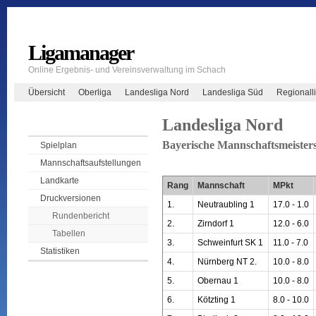
Ligamanager
Online Ergebnis- und Vereinsverwaltung im Schach
Übersicht
Oberliga
Landesliga Nord
Landesliga Süd
Regionall
Landesliga Nord
Bayerische Mannschaftsmeisters
Spielplan
Mannschaftsaufstellungen
Landkarte
Rang
Mannschaft
MPkt
Druckversionen
1.
Neutraubling 1
17.0 - 1.0
Rundenbericht
2.
Zirndorf 1
12.0 - 6.0
Tabellen
3.
Schweinfurt SK 1
11.0 - 7.0
Statistiken
4.
Nürnberg NT 2.
10.0 - 8.0
5.
Obernau 1
10.0 - 8.0
6.
Kötzting 1
8.0 - 10.0