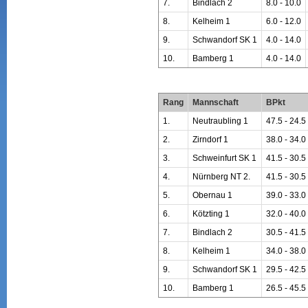
7.
Bindlach 2
8.0 - 10.0
8.
Kelheim 1
6.0 - 12.0
9.
Schwandorf SK 1
4.0 - 14.0
10.
Bamberg 1
4.0 - 14.0
Rang
Mannschaft
BPkt
1.
Neutraubling 1
47.5 - 24.5
2.
Zirndorf 1
38.0 - 34.0
3.
Schweinfurt SK 1
41.5 - 30.5
4.
Nürnberg NT 2.
41.5 - 30.5
5.
Obernau 1
39.0 - 33.0
6.
Kötzting 1
32.0 - 40.0
7.
Bindlach 2
30.5 - 41.5
8.
Kelheim 1
34.0 - 38.0
9.
Schwandorf SK 1
29.5 - 42.5
10.
Bamberg 1
26.5 - 45.5