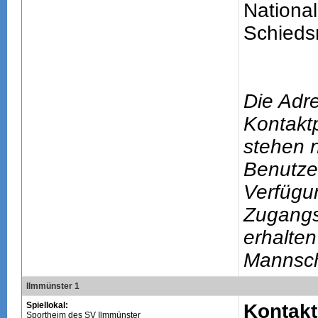
National
Schiedsr
Die Adr
Kontakt
stehen n
Benutze
Verfügu
Zugang
erhalten
Mannsch
Ilmmünster 1
Spiellokal:
Kontakt
Sportheim des SV Ilmmünster