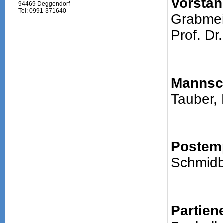
Vorstan
94469 Deggendorf
Tel: 0991-371640
Grabmei
Prof. Dr.
Mannsch
Tauber,
Postem
Schmidb
Partien