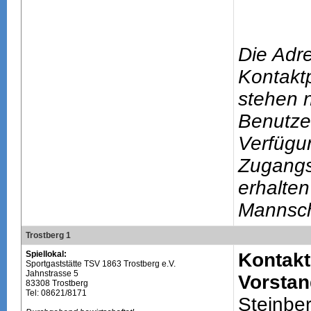
Die Adr
Kontakt
stehen n
Benutze
Verfügu
Zugang
erhalten
Mannsch
Trostberg 1
Spiellokal:
Kontakt
Sportgaststätte TSV 1863 Trostberg e.V.
Jahnstrasse 5
Vorstan
83308 Trostberg
Tel: 08621/8171
Steinbe