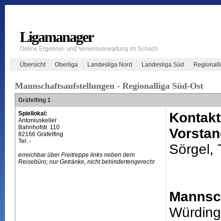
Ligamanager
Online Ergebnis- und Vereinsverwaltung im Schach
Übersicht
Oberliga
Landesliga Nord
Landesliga Süd
Regionall
Mannschaftsaufstellungen - Regionalliga Süd-Ost
Gräfelfing 1
Spiellokal:
Kontakt
Antoniuskeller
Bahnhofstr. 110
Vorstan
82166 Gräfelfing
Tel: -
Sörgel,
erreichbar über Freitreppe links neben dem
Reisebüro; nur Getränke, nicht behindertengerecht
Mannsch
Würding