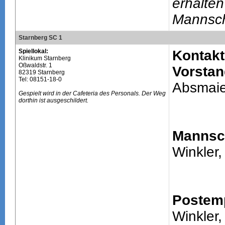
erhalten
Mannsch
Starnberg SC 1
Spiellokal:
Kontakt
Klinikum Starnberg
Oßwaldstr. 1
Vorstan
82319 Starnberg
Tel: 08151-18-0
Absmaier
Gespielt wird in der Cafeteria des Personals. Der Weg
dorthin ist ausgeschildert.
Mannsch
Winkler,
Postem
Winkler,