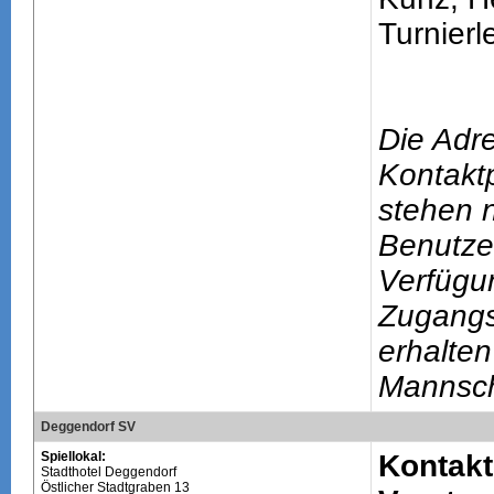
Turnierle
Die Adr
Kontakt
stehen n
Benutze
Verfügu
Zugang
erhalten
Mannsch
Deggendorf SV
Spiellokal:
Kontakt
Stadthotel Deggendorf
Östlicher Stadtgraben 13