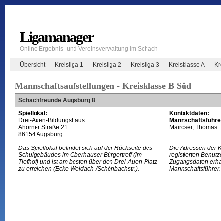
Ligamanager
Online Ergebnis- und Vereinsverwaltung im Schach
Übersicht
Kreisliga 1
Kreisliga 2
Kreisliga 3
Kreisklasse A
Kr
Mannschaftsaufstellungen - Kreisklasse B Süd
Schachfreunde Augsburg 8
Spiellokal:
Kontaktdaten:
Drei-Auen-Bildungshaus
Mannschaftsführe
Ahorner Straße 21
Mairoser, Thomas
86154 Augsburg
Das Spiellokal befindet sich auf der Rückseite des
Die Adressen der 
Schulgebäudes im Oberhauser Bürgertreff (im
registierten Benutz
Tiefhof) und ist am besten über den Drei-Auen-Platz
Zugangsdaten erhal
zu erreichen (Ecke Weidach-/Schönbachstr.).
Mannschaftsführer.