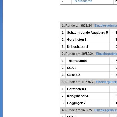
7.
Thierhaupten
1. Runde am 9/21/24
|
Einzelergebnis
1
Schachfreunde Augsburg 5
-
2
Gersthofen 1
-
3
Kriegshaber 4
-
2. Runde am 10/12/24
|
Einzelergebni
1
Thierhaupten
-
2
SGA 2
-
3
Caissa 2
-
3. Runde am 11/23/24
|
Einzelergebni
1
Gersthofen 1
-
2
Kriegshaber 4
-
3
Göggingen 2
-
4. Runde am 1/25/25
|
Einzelergebnis