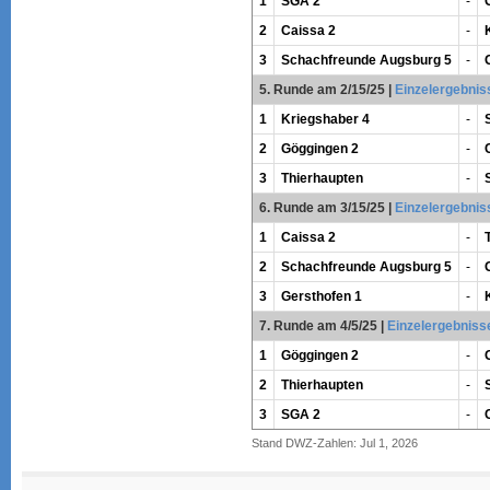
1
SGA 2
-
2
Caissa 2
-
3
Schachfreunde Augsburg 5
-
5. Runde am 2/15/25
|
Einzelergebnis
1
Kriegshaber 4
-
2
Göggingen 2
-
3
Thierhaupten
-
6. Runde am 3/15/25
|
Einzelergebnis
1
Caissa 2
-
2
Schachfreunde Augsburg 5
-
3
Gersthofen 1
-
7. Runde am 4/5/25
|
Einzelergebniss
1
Göggingen 2
-
2
Thierhaupten
-
3
SGA 2
-
Stand DWZ-Zahlen: Jul 1, 2026