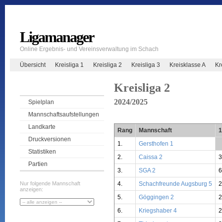
Ligamanager
Online Ergebnis- und Vereinsverwaltung im Schach
Übersicht
Kreisliga 1
Kreisliga 2
Kreisliga 3
Kreisklasse A
Kr
Kreisliga 2
2024/2025
Spielplan
Mannschaftsaufstellungen
Landkarte
Rang
Mannschaft
1
Druckversionen
1.
Gersthofen 1
*
Statistiken
2.
Caissa 2
3
Partien
3.
SGA 2
6
4.
Schachfreunde Augsburg 5
2
Nur folgende Mannschaft
anzeigen:
5.
Göggingen 2
6.
Kriegshaber 4