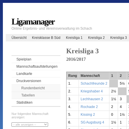
Ligamanager
Online Ergebnis- und Vereinsverwaltung im Schach
Übersicht
Kreisklasse B Süd
Kreisliga 1
Kreisliga 2
Kreisliga 3
Kreisliga 3
2016/2017
Spielplan
Mannschaftsaufstellungen
Landkarte
Rang
Mannschaft
1
2
Druckversionen
1.
Schachfreunde 2
**
5½
Rundenbericht
2.
Kriegshaber 4
2½
**
Tabellen
3.
Lechhausen 2
1½
3
Statistiken
4.
Rochade 2
2
4
Nur folgendee Mannschaft
5.
Kissing 2
0
1½
anzeigen:
6.
SG Augsburg 4
1½
1