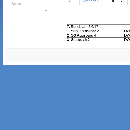
7.
Steppach 2
0
2
Runde:
7. Runde am 5/6/17
1
Schachfreunde 2
DW
2
SG Augsburg 4
DW
3
Steppach 2
DW