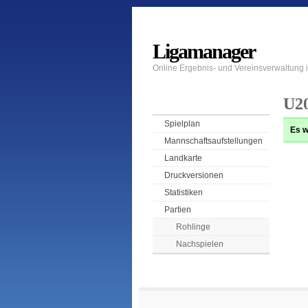
Ligamanager
Online Ergebnis- und Vereinsverwaltung
U20
Spielplan
Es w
Mannschaftsaufstellungen
Landkarte
Druckversionen
Statistiken
Partien
Rohlinge
Nachspielen