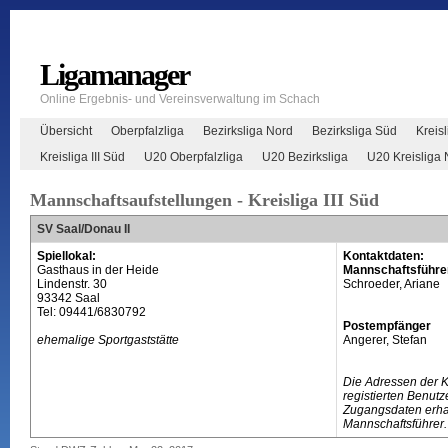
Ligamanager
Online Ergebnis- und Vereinsverwaltung im Schach
Übersicht
Oberpfalzliga
Bezirksliga Nord
Bezirksliga Süd
Kreisl
Kreisliga III Süd
U20 Oberpfalzliga
U20 Bezirksliga
U20 Kreisliga 
Mannschaftsaufstellungen - Kreisliga III Süd
SV Saal/Donau II
Spiellokal:
Kontaktdaten:
Gasthaus in der Heide
Mannschaftsführe
Lindenstr. 30
Schroeder, Ariane
93342 Saal
Tel: 09441/6830792
Postempfänger
ehemalige Sportgaststätte
Angerer, Stefan
Die Adressen der 
registierten Benutz
Zugangsdaten erhal
Mannschaftsführer.