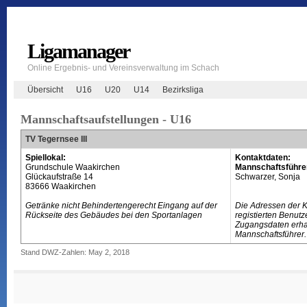
Ligamanager
Online Ergebnis- und Vereinsverwaltung im Schach
Übersicht
U16
U20
U14
Bezirksliga
Mannschaftsaufstellungen - U16
TV Tegernsee III
Spiellokal:
Kontaktdaten:
Grundschule Waakirchen
Mannschaftsführe
Glückaufstraße 14
Schwarzer, Sonja
83666 Waakirchen
Getränke nicht Behindertengerecht Eingang auf der
Die Adressen der 
Rückseite des Gebäudes bei den Sportanlagen
registierten Benutz
Zugangsdaten erhal
Mannschaftsführer.
Stand DWZ-Zahlen: May 2, 2018