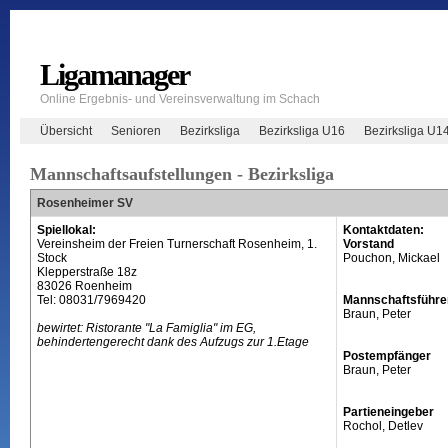
Ligamanager
Online Ergebnis- und Vereinsverwaltung im Schach
Übersicht
Senioren
Bezirksliga
Bezirksliga U16
Bezirksliga U1
Mannschaftsaufstellungen - Bezirksliga
Rosenheimer SV
Spiellokal:
Kontaktdaten:
Vereinsheim der Freien Turnerschaft Rosenheim, 1.
Vorstand
Stock
Pouchon, Mickael
Klepperstraße 18z
83026 Roenheim
Tel: 08031/7969420
Mannschaftsführe
Braun, Peter
bewirtet: Ristorante "La Famiglia" im EG,
behindertengerecht dank des Aufzugs zur 1.Etage
Postempfänger
Braun, Peter
Partieneingeber
Rochol, Detlev