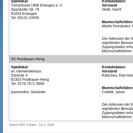
Spiellokal:
Kontaktdaten:
Turnerbund 1888 Erlangen e. V.
Vorstand
Spardorfer Str. 79
Gloth, Gerrit
91054 Erlangen
Tel: 09131 24500
Mannschaftsführe
Martín Fernández,
Die Adressen der 
registierten Benutz
Zugangsdaten erhal
Mannschaftsführer.
SC Postbauer-Heng
Spiellokal:
Kontaktdaten:
ev. Gemeindehaus
Vorstand
Dürerstr. 4
Ratscheu, Karl-Hei
92353 Postbauer-Heng
Tel: 0176 7671 0606
Mannschaftsführe
barrierefrei, Getränke
Cwiklik, Julian
Die Adressen der 
registierten Benutz
Zugangsdaten erhal
Mannschaftsführer.
Stand DWZ-Zahlen: Jul 1, 2026