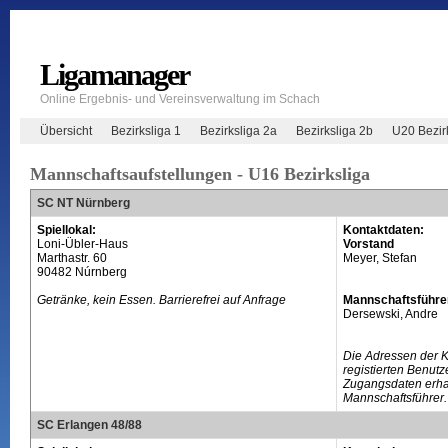
Ligamanager
Online Ergebnis- und Vereinsverwaltung im Schach
Übersicht
Bezirksliga 1
Bezirksliga 2a
Bezirksliga 2b
U20 Bezir
Mannschaftsaufstellungen - U16 Bezirksliga
SC NT Nürnberg
Spiellokal:
Kontaktdaten:
Loni-Übler-Haus
Vorstand
Marthastr. 60
Meyer, Stefan
90482 Núrnberg
Getränke, kein Essen. Barrierefrei auf Anfrage
Mannschaftsführe
Dersewski, Andre
Die Adressen der 
registierten Benutz
Zugangsdaten erhal
Mannschaftsführer.
SC Erlangen 48/88