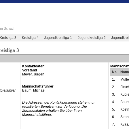
 im Schach
Kreisliga 3
Kreisliga 4
Jugendkreisliga 1
Jugendkreisliga 2
Jugendkrei
eisliga 3
Kontaktdaten:
Mannschaft
Vorstand
Nr.
Nam
Meyer, Jürgen
1.
Mülle
Mannschaftsführer
2.
Firsc
Spielführer
Baum, Michael
3.
Kugle
4.
Baum
Die Adressen der Kontaktpersonen stehen nur
registierten Benutzern zur Verfügung. Die
5.
Köstn
Zugangsdaten erhalten Sie über Ihren
Mannschaftsführer.
6.
Strah
7.
Kvas,