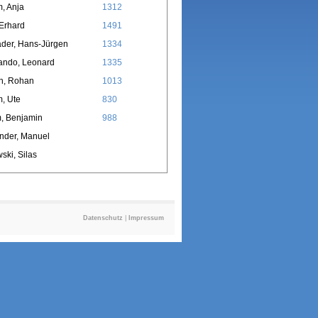
, Anja
1312
Erhard
1491
der, Hans-Jürgen
1334
ando, Leonard
1335
n, Rohan
1013
, Ute
830
, Benjamin
988
nder, Manuel
ski, Silas
Datenschutz
|
Impressum