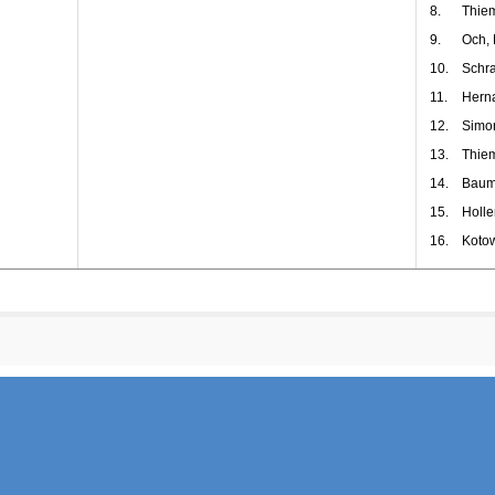
8.
Thiem
9.
Och, 
10.
Schra
11.
Hern
12.
Simo
13.
Thiem
14.
Baum
15.
Holle
16.
Kotow