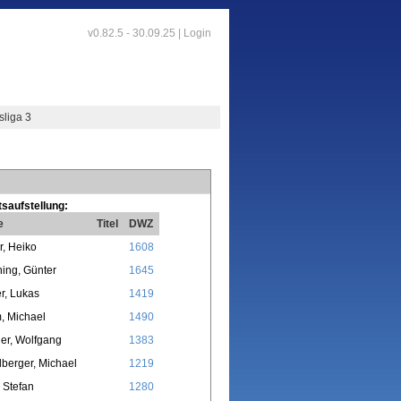
v0.82.5 - 30.09.25 |
Login
sliga 3
saufstellung:
e
Titel
DWZ
r, Heiko
1608
hing, Günter
1645
r, Lukas
1419
, Michael
1490
er, Wolfgang
1383
lberger, Michael
1219
 Stefan
1280