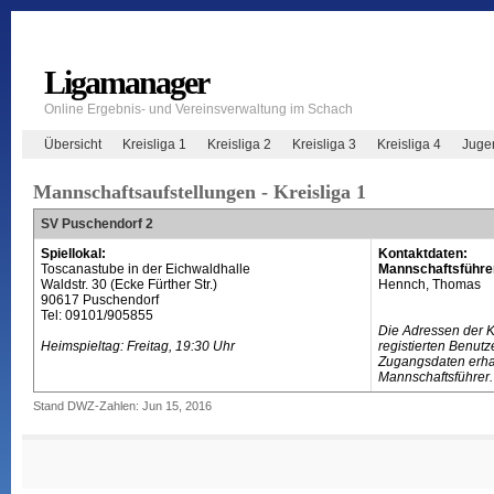
Ligamanager
Online Ergebnis- und Vereinsverwaltung im Schach
Übersicht
Kreisliga 1
Kreisliga 2
Kreisliga 3
Kreisliga 4
Juge
Mannschaftsaufstellungen - Kreisliga 1
SV Puschendorf 2
Spiellokal:
Kontaktdaten:
Toscanastube in der Eichwaldhalle
Mannschaftsführe
Waldstr. 30 (Ecke Fürther Str.)
Hennch, Thomas
90617 Puschendorf
Tel: 09101/905855
Die Adressen der 
Heimspieltag: Freitag, 19:30 Uhr
registierten Benutz
Zugangsdaten erhal
Mannschaftsführer.
Stand DWZ-Zahlen: Jun 15, 2016