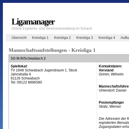
Ligamanager
Online Ergebnis- und Vereinsverwaltung im Schach
Übersicht
Kreisliga 1
Kreisliga 2
Kreisliga 3
Kreisliga 4
Aufb
Mannschaftsaufstellungen - Kreisliga 1
SG M-R/Schwabach 2
Spiellokal:
Kontaktdaten:
TV 1848 Schwabach Jugendraum 1. Stock
Vorstand
Jahnstraße 6
Grimm, Wilhelm
91126 Schwabach
Tel: 09122 8896580
Mannschaftsführe
Uhlendorf, Daniel
Postempfänger
Strätz, Werner
Die Adressen der 
registierten Benutz
Zugangsdaten erhal