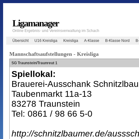
Ligamanager
Online Ergebnis- und Vereinsverwaltung im Schach
Übersicht
U16 Kreisliga
Kreisliga
A-Klasse
B-Klasse Nord
B
Mannschaftsaufstellungen - Kreisliga
SG Traunstein/Traunreut 1
Spiellokal:
Brauerei-Ausschank Schnitzlba
Taubenmarkt 11a-13
83278 Traunstein
Tel: 0861 / 98 66 5-0
http://schnitzlbaumer.de/ausssc