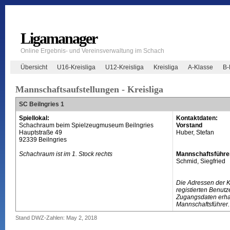
Ligamanager
Online Ergebnis- und Vereinsverwaltung im Schach
Übersicht
U16-Kreisliga
U12-Kreisliga
Kreisliga
A-Klasse
B-
Mannschaftsaufstellungen - Kreisliga
SC Beilngries 1
Spiellokal:
Kontaktdaten:
Schachraum beim Spielzeugmuseum Beilngries
Vorstand
Hauptstraße 49
Huber, Stefan
92339 Beilngries
Schachraum ist im 1. Stock rechts
Mannschaftsführe
Schmid, Siegfried
Die Adressen der 
registierten Benutz
Zugangsdaten erhal
Mannschaftsführer.
Stand DWZ-Zahlen: May 2, 2018