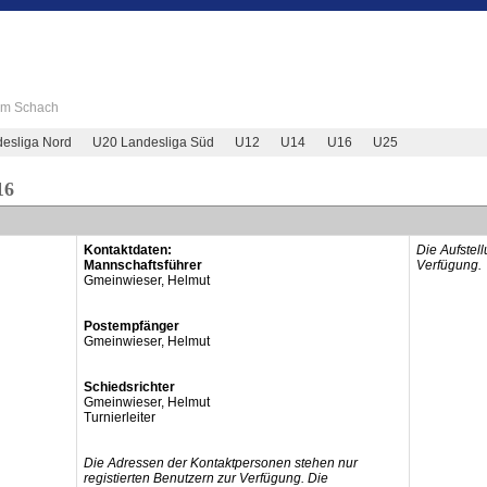
 im Schach
esliga Nord
U20 Landesliga Süd
U12
U14
U16
U25
16
Kontaktdaten:
Die Aufstel
Mannschaftsführer
Verfügung.
Gmeinwieser, Helmut
Postempfänger
Gmeinwieser, Helmut
Schiedsrichter
Gmeinwieser, Helmut
Turnierleiter
Die Adressen der Kontaktpersonen stehen nur
registierten Benutzern zur Verfügung. Die