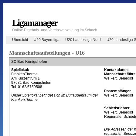
Ligamanager
Online Ergebnis- und Vereinsverwaltung im Schach
Übersicht
U20 Bayernliga
U20 Landesliga Nord
U20 Landesliga 
Mannschaftsaufstellungen - U16
SC Bad Königshofen
Spiellokal:
Kontaktdaten:
FrankenTherme
Mannschaftsführe
Am Kurzentrum 1
Weikert, Benedikt
97631 Bad Königshofen
Tel: 0162/6759508
Postempfänger
Unser Spiellokal befindet sich im Bullaugenraum der
Weikert, Benedikt
FrankenTherme.
Schiedsrichter
Weikert, Benedikt
Regionaler Schieds
Die Adressen der 
registierten Benutz